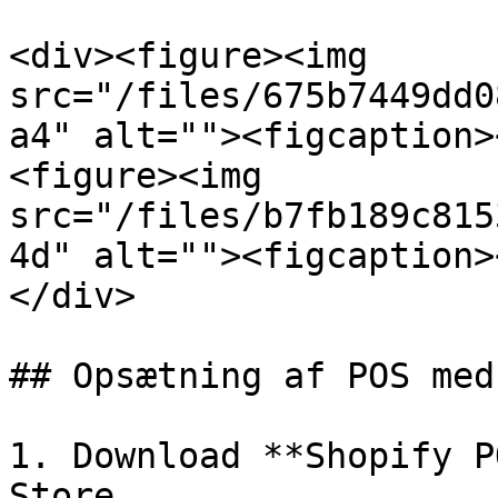
<div><figure><img 
src="/files/675b7449dd0
a4" alt=""><figcaption>
<figure><img 
src="/files/b7fb189c815
4d" alt=""><figcaption>
</div>

## Opsætning af POS med
1. Download **Shopify P
Store
