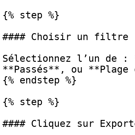
{% step %}

#### Choisir un filtre

Sélectionnez l’un de : 
**Passés**, ou **Plage 
{% endstep %}

{% step %}

#### Cliquez sur Exporte