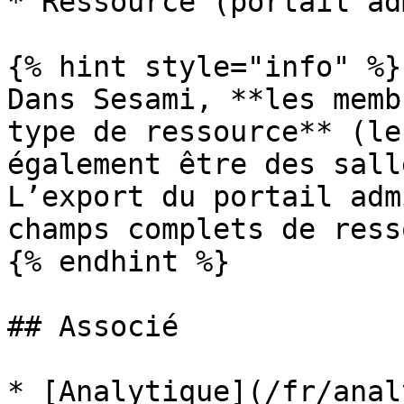
* Ressource (portail ad
{% hint style="info" %}

Dans Sesami, **les memb
type de ressource** (le
également être des sall
L’export du portail adm
champs complets de ress
{% endhint %}

## Associé

* [Analytique](/fr/anal