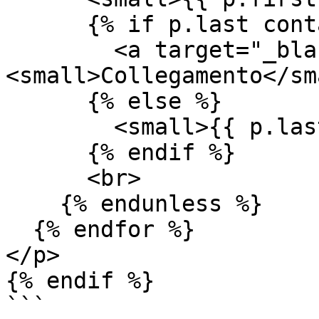
      {% if p.last contains '/uploads/' %}

        <a target="_blank" href="{{ p.last }}">
<small>Collegamento</sm
      {% else %}

        <small>{{ p.last }}</small>

      {% endif %}

      <br>

    {% endunless %}

  {% endfor %}

</p>

{% endif %}

```
