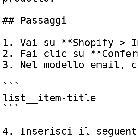
## Passaggi

1. Vai su **Shopify > I
2. Fai clic su **Confer
3. Nel modello email, c
```

list__item-title

```

4. Inserisci il seguent