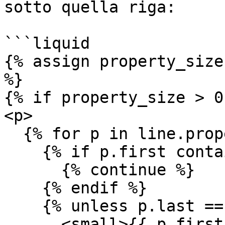
sotto quella riga:

```liquid

{% assign property_size
%}

{% if property_size > 0 
<p>

  {% for p in line.properties %}

    {% if p.first contains "_options" %}

      {% continue %}

    {% endif %}

    {% unless p.last == blank %}

      <small>{{ p.first }}:</small>
