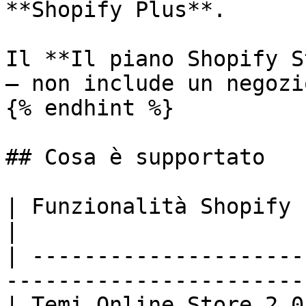
**Shopify Plus**.

Il **Il piano Shopify S
— non include un negozi
{% endhint %}

## Cosa è supportato

| Funzionalità Shopify  | Supporto Sesami    
|

| ---------------------
-----------------------
| Temi Online Store 2.0