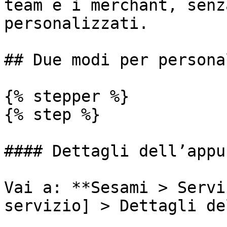
team e i merchant, senz
personalizzati.

## Due modi per persona
{% stepper %}

{% step %}

#### Dettagli dell’appu
Vai a: **Sesami > Servi
servizio] > Dettagli de