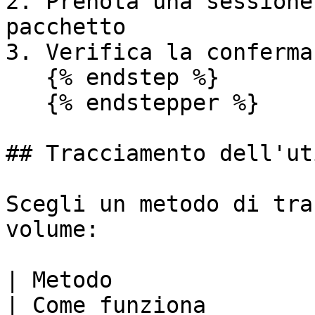
2. Prenota una sessione
pacchetto

3. Verifica la conferma
   {% endstep %}

   {% endstepper %}

## Tracciamento dell'ut
Scegli un metodo di tra
volume:

| Metodo                     
| Come funziona                                                                  