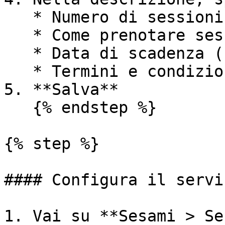
   * Numero di sessioni incluse

   * Come prenotare sessioni singole

   * Data di scadenza (se applicabile)

   * Termini e condizioni

5. **Salva**

   {% endstep %}

{% step %}

#### Configura il servi
1. Vai su **Sesami > Se