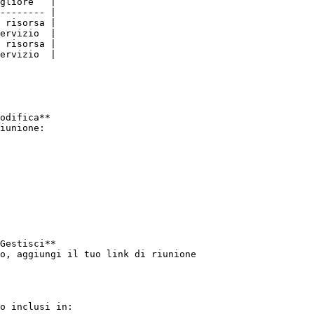
gliore   |

-------- |

 risorsa |

ervizio  |

 risorsa |

ervizio  |

odifica**

iunione:

Gestisci**

o, aggiungi il tuo link di riunione

o inclusi in:
