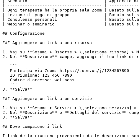
| Scenario                               | Approccio mi
| -------------------------------------- | ------------
| Ogni terapeuta ha la propria sala Zoom | Basato sulla
| Lezione di yoga di gruppo              | Basato sul s
| Consulenze personali                   | Basato sulla
| Webinar o seminario                    | Basato sul s
## Configurazione

### Aggiungere un link a una risorsa

1. Vai su **Sesami > Risorse > \[seleziona risorsa] > M
2. Nel **Descrizione** campo, aggiungi il tuo link di r
   ```

   Partecipa via Zoom: https://zoom.us/j/1234567890

   ID riunione: 123 456 7890

   Codice d'accesso: wellness

   ```

3. **Salva**

### Aggiungere un link a un servizio

1. Vai su **Sesami > Servizi > \[seleziona servizio] > 
2. Nel **Descrizione** o **Dettagli del servizio** camp
3. **Salva**

## Dove compaiono i link

I link della riunione provenienti dalle descrizioni son