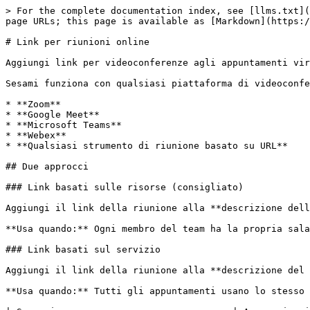
> For the complete documentation index, see [llms.txt](
page URLs; this page is available as [Markdown](https:/
# Link per riunioni online

Aggiungi link per videoconferenze agli appuntamenti vir
Sesami funziona con qualsiasi piattaforma di videoconfe
* **Zoom**

* **Google Meet**

* **Microsoft Teams**

* **Webex**

* **Qualsiasi strumento di riunione basato su URL**

## Due approcci

### Link basati sulle risorse (consigliato)

Aggiungi il link della riunione alla **descrizione dell
**Usa quando:** Ogni membro del team ha la propria sala
### Link basati sul servizio

Aggiungi il link della riunione alla **descrizione del 
**Usa quando:** Tutti gli appuntamenti usano lo stesso 