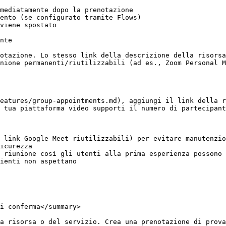
mediatamente dopo la prenotazione

ento (se configurato tramite Flows)

viene spostato

nte

otazione. Lo stesso link della descrizione della risorsa
nione permanenti/riutilizzabili (ad es., Zoom Personal M
eatures/group-appointments.md), aggiungi il link della r
 tua piattaforma video supporti il numero di partecipant
 link Google Meet riutilizzabili) per evitare manutenzio
icurezza

 riunione così gli utenti alla prima esperienza possono 
ienti non aspettano

i conferma</summary>

a risorsa o del servizio. Crea una prenotazione di prova