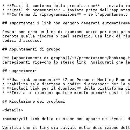
* **Email di conferma della prenotazione** — inviata im
* **Email di promemoria** — inviata prima dell'appuntam
* **Conferma di riprogrammazione** — se l'appuntamento 
## Importante: i link non vengono generati automaticame
Sesami non crea un link di riunione unico per ogni pren
prenota quella risorsa o quel servizio. Usa link di riu
codici d'accesso.

## Appuntamenti di gruppo

Per [Appuntamenti di gruppo](/it/prenotazione/booking-f
partecipanti ricevono lo stesso link. Assicurati che la
## Suggerimenti

* **Usa link permanenti** (Zoom Personal Meeting Room o
* **Abilita sale d'attesa o codici d'accesso** per la s
* **Includi link per il download** della piattaforma di
* **Inizia le riunioni qualche minuto prima** così i cl
## Risoluzione dei problemi

<details>

<summary>Il link della riunione non appare nell'email d
Verifica che il link sia salvato nella descrizione dell