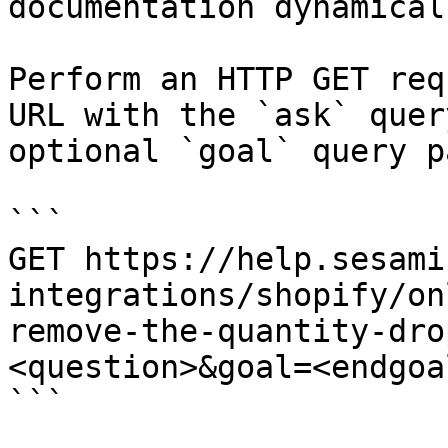
documentation dynamical
Perform an HTTP GET req
URL with the `ask` quer
optional `goal` query p
```

GET https://help.sesami
integrations/shopify/on
remove-the-quantity-dro
<question>&goal=<endgoal
```
