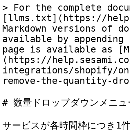
> For the complete docu
[llms.txt](https://help
Markdown versions of do
available by appending 
page is available as [M
(https://help.sesami.co
integrations/shopify/on
remove-the-quantity-dro
# 数量ドロップダウンメニュ
サービスが各時間枠につき1