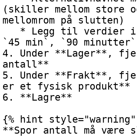
(skiller mellom store o
mellomrom på slutten)

   * Legg til verdier i et gyldig format: `30`, 
`45 min`, `90 minutter`
4. Under **Lager**, fje
antall**

5. Under **Frakt**, fje
er et fysisk produkt**

6. **Lagre**

{% hint style="warning" 
**Spor antall må være s