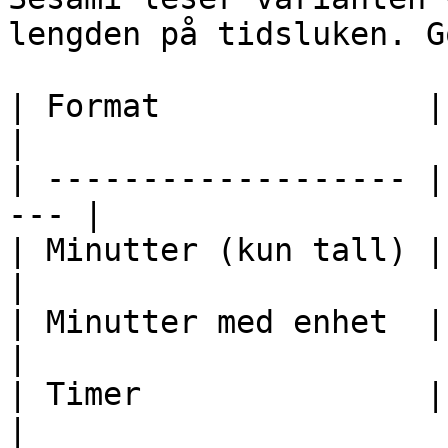
lengden på tidsluken. G
| Format              | Eksempel       
|

| ------------------- |
--- |

| Minutter (kun tall) | `30`                
|

| Minutter med enhet  | `4
|

| Timer               | `3 t`, `
|
