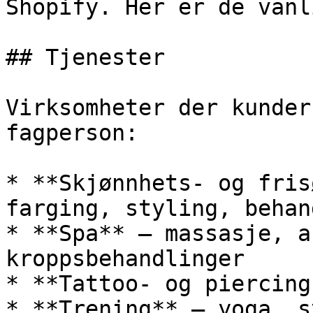
Shopify. Her er de vanl
## Tjenester

Virksomheter der kunder
fagperson:

* **Skjønnhets- og fris
farging, styling, behan
* **Spa** — massasje, a
kroppsbehandlinger

* **Tattoo- og piercing
* **Trening** — yoga, s