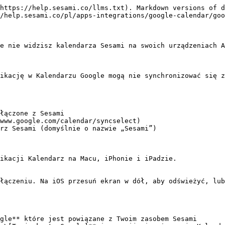
https://help.sesami.co/llms.txt). Markdown versions of d
/help.sesami.co/pl/apps-integrations/google-calendar/goo
e nie widzisz kalendarza Sesami na swoich urządzeniach A
ikację w Kalendarzu Google mogą nie synchronizować się z
łączone z Sesami

www.google.com/calendar/syncselect)

rz Sesami (domyślnie o nazwie „Sesami”)

ikacji Kalendarz na Macu, iPhonie i iPadzie.

łączeniu. Na iOS przesuń ekran w dół, aby odświeżyć, lub
gle** które jest powiązane z Twoim zasobem Sesami
