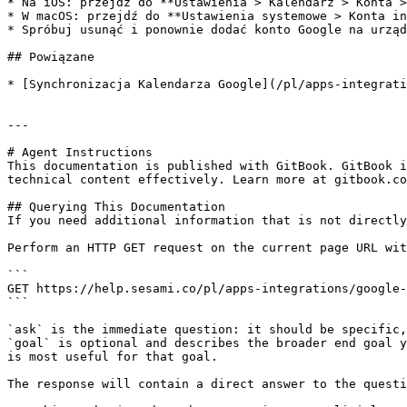
* Na iOS: przejdź do **Ustawienia > Kalendarz > Konta >
* W macOS: przejdź do **Ustawienia systemowe > Konta in
* Spróbuj usunąć i ponownie dodać konto Google na urząd
## Powiązane

* [Synchronizacja Kalendarza Google](/pl/apps-integrati
---

# Agent Instructions

This documentation is published with GitBook. GitBook i
technical content effectively. Learn more at gitbook.co
## Querying This Documentation

If you need additional information that is not directly
Perform an HTTP GET request on the current page URL wit
```

GET https://help.sesami.co/pl/apps-integrations/google-
```

`ask` is the immediate question: it should be specific,
`goal` is optional and describes the broader end goal y
is most useful for that goal.

The response will contain a direct answer to the questi