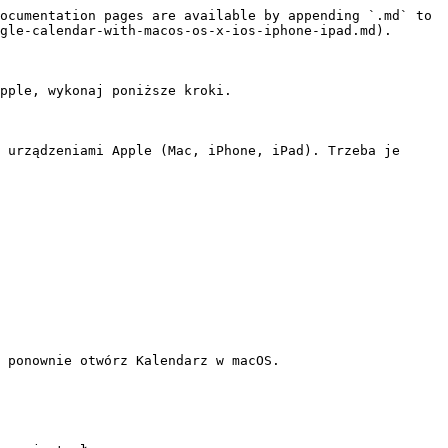
ocumentation pages are available by appending `.md` to 
gle-calendar-with-macos-os-x-ios-iphone-ipad.md).

pple, wykonaj poniższe kroki.

 urządzeniami Apple (Mac, iPhone, iPad). Trzeba je 
 ponownie otwórz Kalendarz w macOS.
