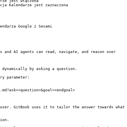
rze jest włączona

cja Kalendarze jest zaznaczona

endarza Google z Sesami

s and AI agents can read, navigate, and reason over 
 dynamically by asking a question.

ry parameter:

.md?ask=<question>&goal=<endgoal>

user. GitBook uses it to tailor the answer towards what 
ion.
