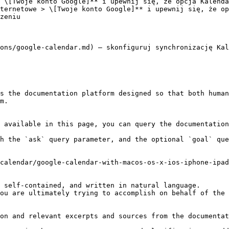
 \[Twoje konto Google]** i upewnij się, że opcja Kalenda
ternetowe > \[Twoje konto Google]** i upewnij się, że op
zeniu

ons/google-calendar.md) — skonfiguruj synchronizację Kal
s the documentation platform designed so that both human
m.

 available in this page, you can query the documentation
h the `ask` query parameter, and the optional `goal` que
calendar/google-calendar-with-macos-os-x-ios-iphone-ipad
 self-contained, and written in natural language.

ou are ultimately trying to accomplish on behalf of the 
on and relevant excerpts and sources from the documentat