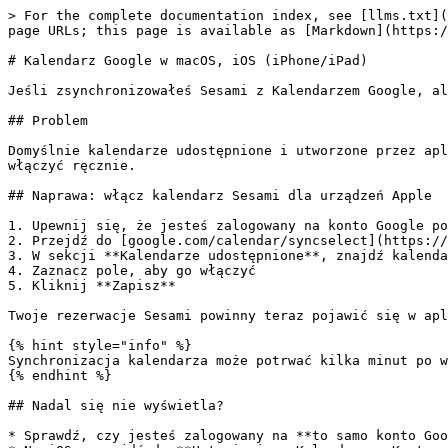
> For the complete documentation index, see [llms.txt](
page URLs; this page is available as [Markdown](https:/
# Kalendarz Google w macOS, iOS (iPhone/iPad)

Jeśli zsynchronizowałeś Sesami z Kalendarzem Google, al
## Problem

Domyślnie kalendarze udostępnione i utworzone przez apl
włączyć ręcznie.

## Naprawa: włącz kalendarz Sesami dla urządzeń Apple

1. Upewnij się, że jesteś zalogowany na konto Google po
2. Przejdź do [google.com/calendar/syncselect](https://
3. W sekcji **Kalendarze udostępnione**, znajdź kalenda
4. Zaznacz pole, aby go włączyć

5. Kliknij **Zapisz**

Twoje rezerwacje Sesami powinny teraz pojawić się w apl
{% hint style="info" %}

Synchronizacja kalendarza może potrwać kilka minut po w
{% endhint %}

## Nadal się nie wyświetla?

* Sprawdź, czy jesteś zalogowany na **to samo konto Goo