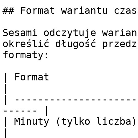
## Format wariantu czas
Sesami odczytuje warian
określić długość przedz
formaty:

| Format                 | Przykład  
|

| ---------------------
------ |

| Minuty (tylko liczba)  | `30`           
|
