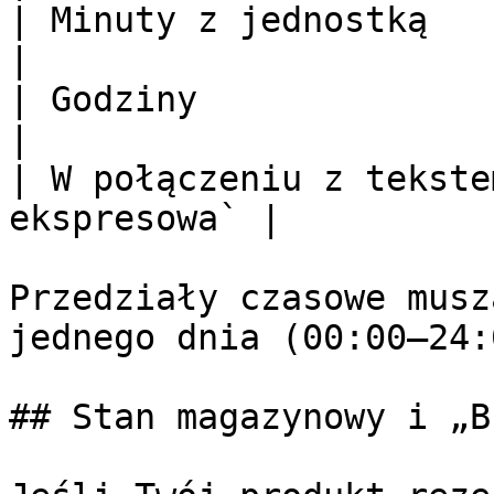
| Minuty z jednostką     | `
|

| Godziny                |
|

| W połączeniu z tekste
ekspresowa` |

Przedziały czasowe musz
jednego dnia (00:00–24:0
## Stan magazynowy i „B