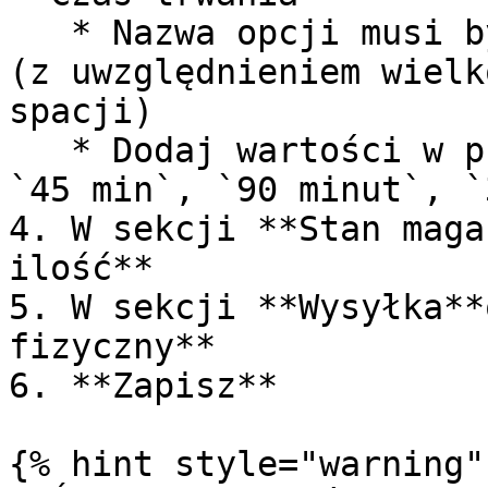
   * Nazwa opcji musi być dokładnie `Czas trwania` 
(z uwzględnieniem wielk
spacji)

   * Dodaj wartości w prawidłowym formacie: `30`, 
`45 min`, `90 minut`, `
4. W sekcji **Stan maga
ilość**

5. W sekcji **Wysyłka**
fizyczny**

6. **Zapisz**

{% hint style="warning" 