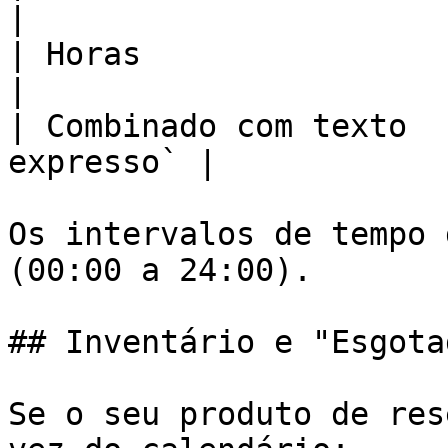
|

| Horas                   | `3h`
|

| Combinado com texto  
expresso` |

Os intervalos de tempo 
(00:00 a 24:00).

## Inventário e "Esgotad
Se o seu produto de res