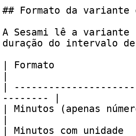
## Formato da variante 
A Sesami lê a variante 
duração do intervalo de
| Formato                 | Exemplo    
|

| ---------------------
-------- |

| Minutos (apenas número) | `30`          
|

| Minutos com unidade     | 