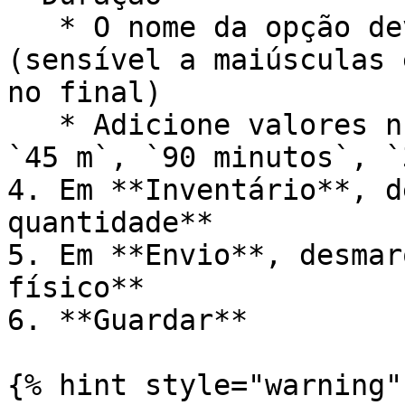
   * O nome da opção deve ser exatamente `Duração` 
(sensível a maiúsculas 
no final)

   * Adicione valores num formato válido: `30`, 
`45 m`, `90 minutos`, `
4. Em **Inventário**, d
quantidade**

5. Em **Envio**, desmar
físico**

6. **Guardar**

{% hint style="warning" 