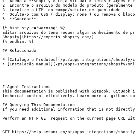
1. Aceda a **Shopify > Loja virtual > Temas > Ações > E
2. Encontre o arquivo do modelo do produto (geralmente 
3. Localize o HTML do campo/seletor de quantidade

4. Oculte-o com CSS (`display: none`) ou remova o bloco
5. **Guardar**

{% hint style="warning" %}

Editar arquivos do tema requer algum conhecimento de pr
Shopify](https://experts.shopify.com/).

{% endhint %}

## Relacionado

* [Catálogo e Produtos](/pt/apps-integrations/shopify/c
* [Instalação manual](/pt/apps-integrations/shopify/onl
---

# Agent Instructions

This documentation is published with GitBook. GitBook i
technical content effectively. Learn more at gitbook.co
## Querying This Documentation

If you need additional information that is not directly
Perform an HTTP GET request on the current page URL wit
```

GET https://help.sesami.co/pt/apps-integrations/shopify