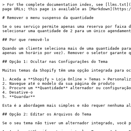
> For the complete documentation index, see [llms.txt](
page URLs; this page is available as [Markdown](https:/
# Remover o menu suspenso da quantidade

Se o seu serviço permite apenas uma reserva por faixa d
selecionar uma quantidade de 2 para um único agendament
## Por que removê-lo

Quando um cliente seleciona mais de uma quantidade para
apenas um horário por vez). Remover o seletor garante q
## Opção 1: Ocultar nas Configurações do Tema

Muitos temas da Shopify têm uma opção integrada para oc
1. Aceda a **Shopify > Loja Online > Temas > Personaliz
2. Navegue até o modelo da sua página de produto

3. Procure um **Quantidade** alternador ou configuração
4. Desative-o

5. **Guardar**

Esta é a abordagem mais simples e não requer nenhuma al
## Opção 2: Editar os Arquivos do Tema

Se o seu tema não tiver um alternador integrado, você p