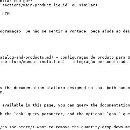
ditar código**

`sections/main-product.liquid` ou similar)

 HTML

ogramação. Se não se sentir à vontade, peça ajuda ao des
atalog-and-products.md) — configuração de produto para S
ine-store/manual-install.md) — integração personalizada 
s the documentation platform designed so that both human
m.

 available in this page, you can query the documentation
h the `ask` query parameter, and the optional `goal` que
/online-store/i-want-to-remove-the-quantity-drop-down-me