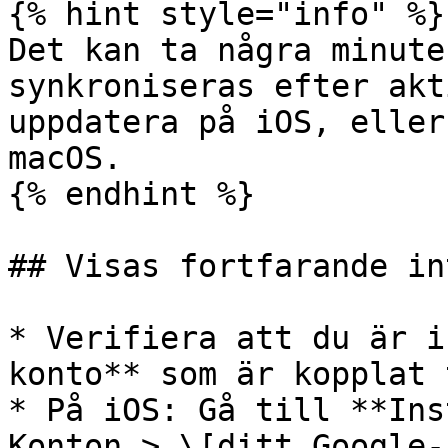
{% hint style="info" %}

Det kan ta några minute
synkroniseras efter akt
uppdatera på iOS, eller
macOS.

{% endhint %}

## Visas fortfarande int
* Verifiera att du är i
konto** som är kopplat 
* På iOS: Gå till **Ins
Konton > \[ditt Google-