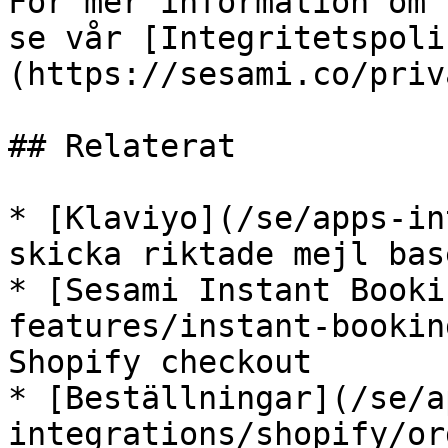
För mer information om 
se vår [Integritetspoli
(https://sesami.co/priv
## Relaterat

* [Klaviyo](/se/apps-in
skicka riktade mejl bas
* [Sesami Instant Booki
features/instant-bookin
Shopify checkout

* [Beställningar](/se/a
integrations/shopify/or