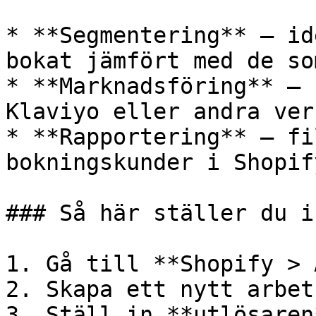
* **Segmentering** — id
bokat jämfört med de so
* **Marknadsföring** — 
Klaviyo eller andra verk
* **Rapportering** — fi
bokningskunder i Shopify
### Så här ställer du i
1. Gå till **Shopify > 
2. Skapa ett nytt arbet
3. Ställ in **utlösaren