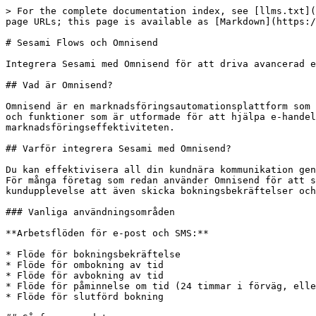
> For the complete documentation index, see [llms.txt](https://help.sesami.co/llms.txt). Markdown versions of documentation pages are available by appending `.md` to page URLs; this page is available as [Markdown](https://help.sesami.co/se/automatiseringar/sesami-flows-and-omnisend.md).

# Sesami Flows och Omnisend

Integrera Sesami med Omnisend för att driva avancerad e-post- och SMS-marknadsföring för din bokningsverksamhet.

## Vad är Omnisend?

Omnisend är en marknadsföringsautomationsplattform som specialiserar sig på e-post- och SMS-marknadsföring för e-handelsföretag. Den erbjuder en uppsättning verktyg och funktioner som är utformade för att hjälpa e-handelsföretag att engagera sina kunder, öka försäljningen och förbättra den övergripande marknadsföringseffektiviteten.

## Varför integrera Sesami med Omnisend?

Du kan effektivisera all din kundnära kommunikation genom att mata in Sesamis händelsedata i Omnisend och utlösa all kommunikation (e-post eller SMS) via Omnisend. För många företag som redan använder Omnisend för att skicka orderbekräftelser, SMS-marknadsföringsmeddelanden och annan kommunikation skapar det en enhetlig kundupplevelse att även skicka bokningsbekräftelser och påminnelser om möten via Omnisend.

### Vanliga användningsområden

**Arbetsflöden för e-post och SMS:**

* Flöde för bokningsbekräftelse
* Flöde för ombokning av tid
* Flöde för avbokning av tid
* Flöde för påminnelse om tid (24 timmar i förväg, eller anpassad tidpunkt)
* Flöde för slutförd bokning

## Så fungerar det

Sesami använder **Sesami Flows** för att skicka bokningshändelser till Omnisend i realtid. När en bokning skapas, ombokas, avbokas eller slutförs skickar Sesami dessa händelsedata till Omnisend via webhook till en anpassad händelse som du har skapat. Du skapar sedan arbetsflöden i Omnisend som utlöser e-post- eller SMS-meddelanden baserat på dessa anpassade händelser.

### Dataflödet

1. Kunden bokar en tid i Sesami
2. Sesami Flow utlöser och skickar händelsedata till Omnisend via webhook
3. Omnisend tar emot händelsen som en anpassad händelse (t.ex. "Bokning skapad")
4. Omnisends arbetsflöde utlöses baserat på den händelsen
5. Kunden får e-post eller SMS med bokningsdetaljer

## Installationsinstruktioner

### Del 1: Konfigurera Omnisend

#### Steg 1: Installera och anslut Omnisend

1. Installera **Omnisend-appen** från Shopify App Store
2. Följ appens installationssteg för att ansluta din butik
3. Slutför Omnisends onboardingprocess

#### Steg 2: Skapa en API-nyckel (KPI-nyckel)

1. I Omnisend klickar du på din **profilflik**
2. Navigera till **Butiksinställningar**
3. Klicka på **API-nycklar** fliken
4. Klicka på **Skapa privat API-nyckel**
5. Namnge den "Sesami Integration" (eller liknande)
6. Konfigurera behörigheter - välj följande:
   * **Kampanjer** - gör det möjligt att ladda ner rapporter, mottagarlistor
   * **Kontakter** - gör det möjligt att skapa, redigera, ladda ner, radera prenumeranter
   * **Beställningar** - gör det möjligt att skapa, redigera, ladda ner, radera ordrar
   * **Produkter** - gör det möjligt att skapa, redigera, ladda ner, radera produkter
   * **Kundvagnar** - gör det möjligt att skapa, redigera, ladda ner, radera kundvagnar
   * **Evenemang** - gör det möjligt att hämta och utlösa anpassade händelser (**Krävs**)
7. Kopiera den genererade